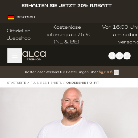
Zum Inhalt springen
ERHALTEN SIE JETZT 20% RABATT
DEUTSCH
Kostenlose
Vor 16:00 Uhr 
Offizieller
Lieferung ab 75 €
am selbe
Webshop
(NL & BE)
verschi
Kostenloser Versand für Bestellungen über
65,00 €
.
STARTSEITE
/
PLUS-SIZE-T-SHIRTS
/
ONDERSHIRT O-FIT