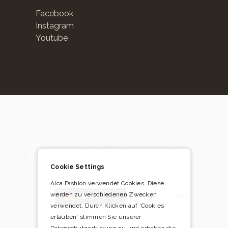
Facebook
Instagram
Youtube
©2024 ALCA Fashion – alle Rechte vorbehalten.
Alca Fashion, Mercuriusweg 3, 2741TB Waddinxveen,
Niederlande
Cookie Settings
Alca Fashion verwendet Cookies. Diese
werden zu verschiedenen Zwecken
Blog
HÄNDLER-LOGIN
DEUTSCH
verwendet. Durch Klicken auf 'Cookies
erlauben' stimmen Sie unserer