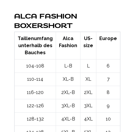
ALCA FASHION
BOXERSHORT
Taillenumfang
Alca
US-
Europe
unterhalb des
Fashion
size
Bauches
104-108
L-B
L
6
110-114
XL-B
XL
7
116-120
2XL-B
2XL
8
122-126
3XL-B
3XL
9
128-132
4XL-B
4XL
10