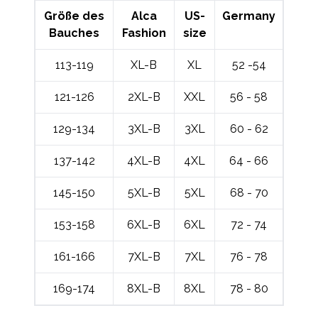
Größe des
Alca
US-
Germany
Bauches
Fashion
size
113-119
XL-B
XL
52 -54
121-126
2XL-B
XXL
56 - 58
129-134
3XL-B
3XL
60 - 62
137-142
4XL-B
4XL
64 - 66
145-150
5XL-B
5XL
68 - 70
153-158
6XL-B
6XL
72 - 74
161-166
7XL-B
7XL
76 - 78
169-174
8XL-B
8XL
78 - 80