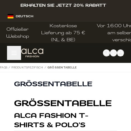
Zum Inhalt springen
ERHALTEN SIE JETZT 20% RABATT
DEUTSCH
Kostenlose
Vor 16:00 Uhr 
Offizieller
Lieferung ab 75 €
am selbe
Webshop
(NL & BE)
verschi
FAQS
/
PRODUKTSPEZIFISCH
/
GRÖSSENTABELLE
GRÖSSENTABELLE
GRÖSSENTABELLE
ALCA FASHION T-
SHIRTS & POLO'S