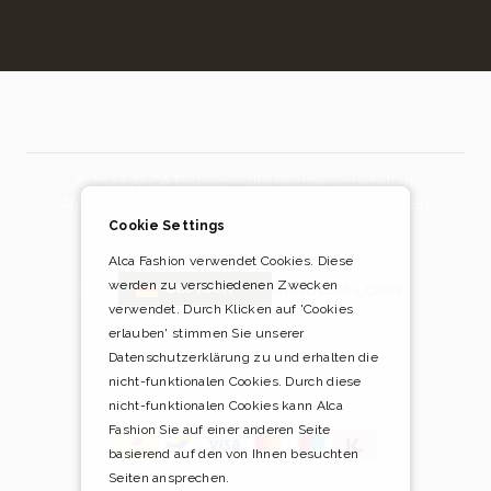
©2024 ALCA Fashion – alle Rechte vorbehalten.
Alca Fashion, Mercuriusweg 3, 2741TB Waddinxveen,
Niederlande
Cookie Settings
Alca Fashion verwendet Cookies. Diese
werden zu verschiedenen Zwecken
Blog
HÄNDLER-LOGIN
DEUTSCH
verwendet. Durch Klicken auf 'Cookies
erlauben' stimmen Sie unserer
Datenschutzerklärung zu und erhalten die
nicht-funktionalen Cookies. Durch diese
Sicher und einfach bezahlen über
nicht-funktionalen Cookies kann Alca
Fashion Sie auf einer anderen Seite
basierend auf den von Ihnen besuchten
Seiten ansprechen.