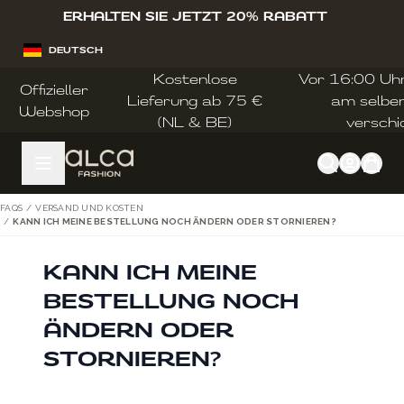
Zum Inhalt springen
ERHALTEN SIE JETZT 20% RABATT
DEUTSCH
Kostenlose
Vor 16:00 Uhr 
Offizieller
Lieferung ab 75 €
am selbe
Webshop
(NL & BE)
verschi
FAQS
/
VERSAND UND KOSTEN
/
KANN ICH MEINE BESTELLUNG NOCH ÄNDERN ODER STORNIEREN?
KANN ICH MEINE
BESTELLUNG NOCH
ÄNDERN ODER
STORNIEREN?