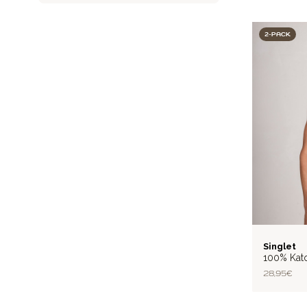
2-PACK
RIB
Singlet
100% Kat
28,95 €