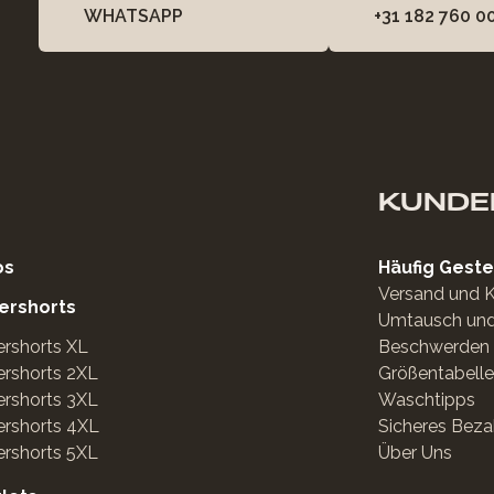
WHATSAPP
+31 182 760 0
KUNDE
os
Häufig Geste
Versand und 
ershorts
Umtausch un
rshorts XL
Beschwerden 
rshorts 2XL
Größentabelle
rshorts 3XL
Waschtipps
ershorts 4XL
Sicheres Beza
rshorts 5XL
Über Uns