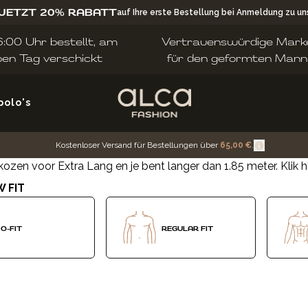
 JETZT 20% RABATT
auf Ihre erste Bestellung bei Anmeldung zu u
:00 Uhr bestellt, am
Vertrauenswürdige Mark
ben Tag verschickt
für den geformten Mann
polo's
Kostenloser Versand für Bestellungen über
65,00 €
.
kozen voor Extra Lang en je bent langer dan 1.85 meter.
Klik h
W FIT
O-FIT
REGULAR FIT