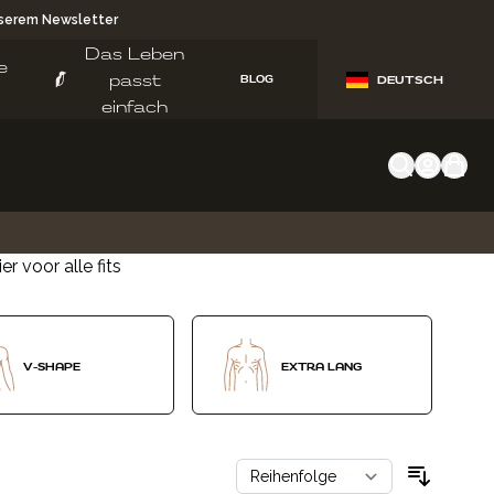
nserem Newsletter
Das Leben
e
passt
BLOG
DEUTSCH
einfach
ier voor alle fits
V-SHAPE
EXTRA LANG