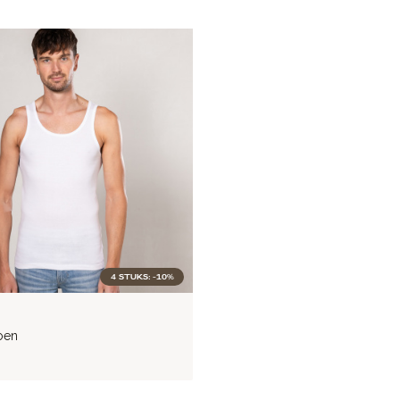
4 STUKS: -10%
oen