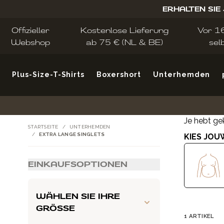
Zum Inhalt springen
ERHALTEN SIE
Offizieller
Kostenlose Lieferung
Vor 16
Webshop
ab 75 € (NL & BE)
sel
Plus-Size-T-Shirts
Boxershort
Unterhemden
Je hebt ge
STARTSEITE
/
UNTERHEMDEN
/
EXTRA LANGE SINGLETS
KIES JOU
EINKAUFSOPTIONEN
Zur Produktliste springen
WÄHLEN SIE IHRE
GRÖSSE
1
ARTIKEL