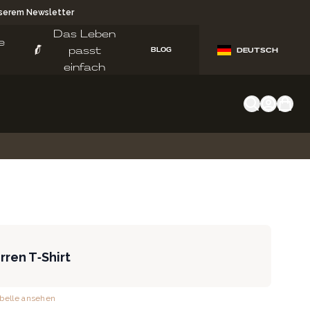
nserem Newsletter
Das Leben
e
passt
BLOG
DEUTSCH
einfach
rren T‑Shirt
belle ansehen