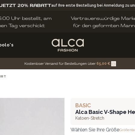
 JETZT 20% RABATT
auf Ihre erste Bestellung bei Anmeldung zu u
:00 Uhr bestellt, am
Vertrauenswürdige Mark
ben Tag verschickt
für den geformten Mann
polo's
Kostenloser Versand für Bestellungen über
65,00 €
.
HIRT
BASIC
Alca Basic V‑Shape He
Katoen-Stretch
Wählen Sie Ihre Größe
Größenta