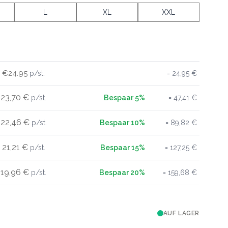
L
XL
XXL
€24.95
24,95 €
23,70 €
47,41 €
22,46 €
89,82 €
21,21 €
127,25 €
19,96 €
159,68 €
AUF LAGER