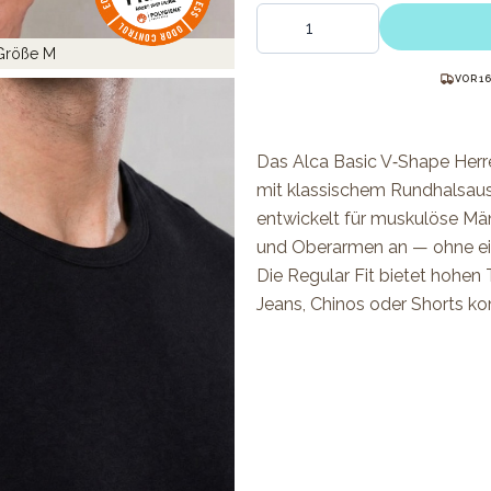
Menge
 Größe M
VOR 1
Das Alca Basic V‑Shape Herre
mit klassischem Rundhalsaus
entwickelt für muskulöse Män
und Oberarmen an — ohne e
Die Regular Fit bietet hohen 
Jeans, Chinos oder Shorts ko