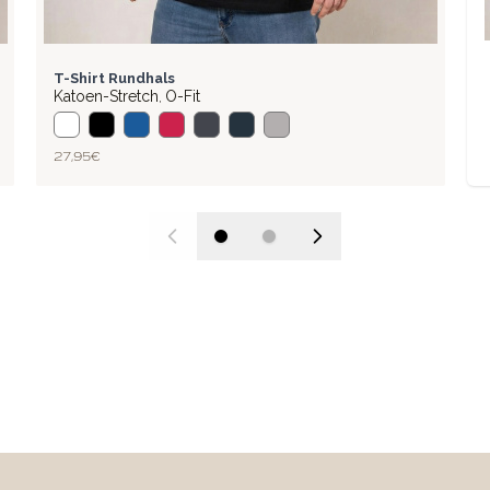
BASIC
T-Shirt Rundhals
Katoen-Stretch
O-Fit
,
27,95 €