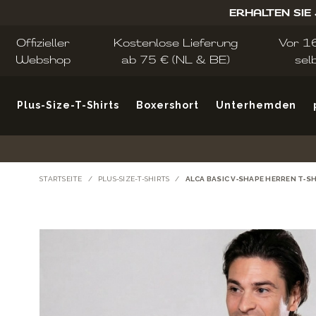
Zum Inhalt springen
ERHALTEN SIE
Offizieller
Kostenlose Lieferung
Vor 16
Webshop
ab 75 € (NL & BE)
sel
Plus-Size-T-Shirts
Boxershort
Unterhemden
STARTSEITE
/
PLUS-SIZE-T-SHIRTS
/
ALCA BASIC V‑SHAPE HERREN T‑S