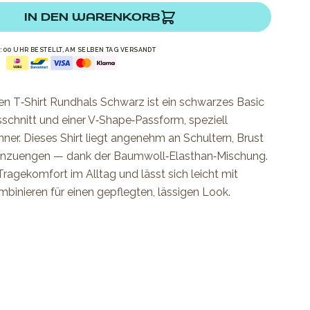
IN DEN WARENKORB
6:00 UHR BESTELLT, AM SELBEN TAG VERSANDT
n T‑Shirt Rundhals Schwarz ist ein schwarzes Basic
schnitt und einer V‑Shape‑Passform, speziell
ner. Dieses Shirt liegt angenehm an Schultern, Brust
inzuengen — dank der Baumwoll‑Elasthan‑Mischung.
Tragekomfort im Alltag und lässt sich leicht mit
mbinieren für einen gepflegten, lässigen Look.