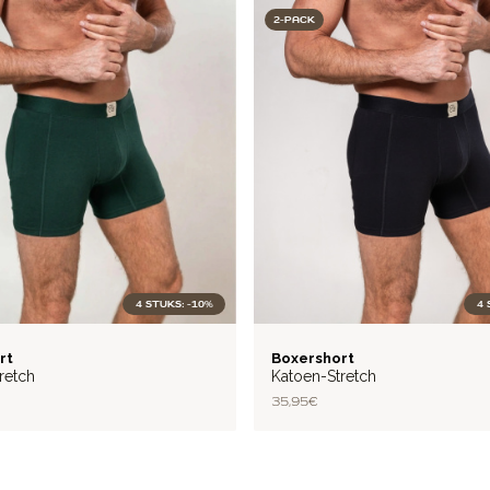
2-PACK
4 STUKS: -10%
4 
BASIC
rt
Boxershort
retch
Katoen-Stretch
35,95 €