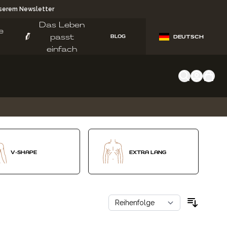
nserem Newsletter
Das Leben
e
passt
BLOG
DEUTSCH
einfach
V-SHAPE
EXTRA LANG