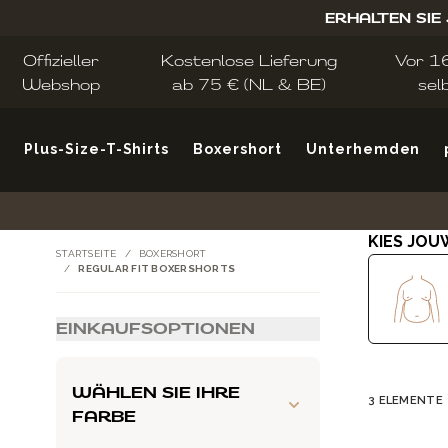
Zum Inhalt springen
ERHALTEN SIE
Offizieller
Kostenlose Lieferung
Vor 16
Webshop
ab 75 € (NL & BE)
sel
Plus-Size-T-Shirts
Boxershort
Unterhemden
KIES JOU
STARTSEITE
/
BOXERSHORT
/
REGULAR FIT BOXERSHORTS
EINKAUFSOPTIONEN
Zur Produktliste springen
WÄHLEN SIE IHRE
3
ELEMENTE
FARBE