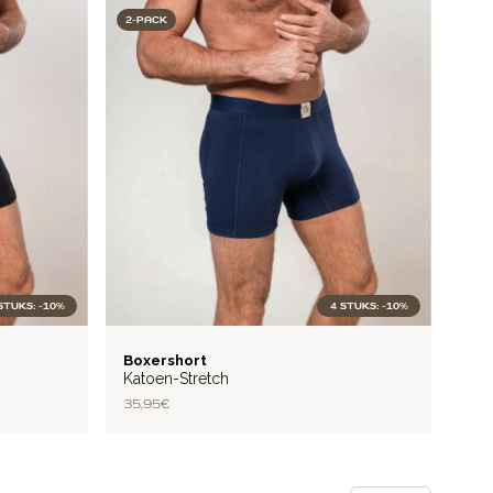
2-PACK
STUKS: -10%
4 STUKS: -10%
BASIC
Boxershort
Katoen-Stretch
35,95 €