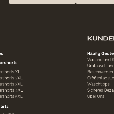
KUNDE
os
Häufig Geste
Versand und 
ershorts
Umtausch un
rshorts XL
Beschwerden 
rshorts 2XL
Größentabelle
rshorts 3XL
Waschtipps
ershorts 4XL
Sicheres Beza
rshorts 5XL
Über Uns
glets