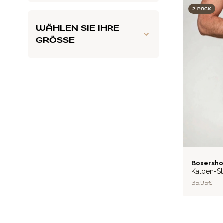
2-PACK
WÄHLEN SIE IHRE
GRÖSSE
BASIC
Boxersho
Katoen-St
35,95 €