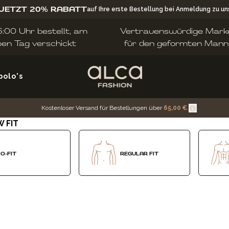
 JETZT 20% RABATT
auf Ihre erste Bestellung bei Anmeldung zu u
:00 Uhr bestellt, am
Vertrauenswürdige Mark
ben Tag verschickt
für den geformten Mann
polo's
Kostenloser Versand für Bestellungen über
65,00 €
.
W FIT
O-FIT
REGULAR FIT