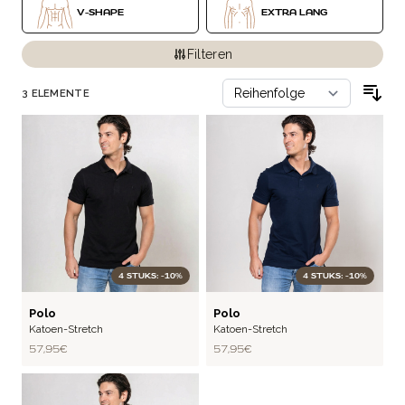
V-SHAPE
EXTRA LANG
Filteren
3
ELEMENTE
4 STUKS: -10%
4 STUKS: -10%
FLEX
FLEX
Polo
Polo
Katoen-Stretch
Katoen-Stretch
57,95 €
57,95 €