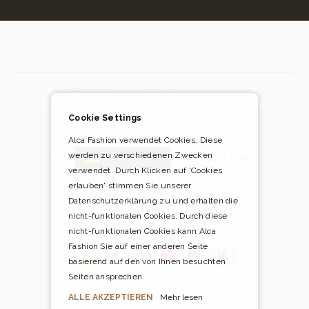
©2024 ALCA Fashion – alle Rechte vorbehalten.
Alca Fashion, Mercuriusweg 3, 2741TB Waddinxveen,
Niederlande
Cookie Settings
Alca Fashion verwendet Cookies. Diese
werden zu verschiedenen Zwecken
Blog
HÄNDLER-LOGIN
DEUTSCH
verwendet. Durch Klicken auf 'Cookies
erlauben' stimmen Sie unserer
Datenschutzerklärung zu und erhalten die
nicht-funktionalen Cookies. Durch diese
Sicher und einfach bezahlen über
nicht-funktionalen Cookies kann Alca
Fashion Sie auf einer anderen Seite
basierend auf den von Ihnen besuchten
Seiten ansprechen.
ALLE AKZEPTIEREN
Mehr lesen