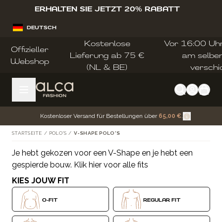
Zum Inhalt springen
ERHALTEN SIE JETZT 20% RABATT
DEUTSCH
Kostenlose
Vor 16:00 Uhr 
Offizieller
Lieferung ab 75 €
am selbe
Webshop
(NL & BE)
verschi
Kostenloser Versand für Bestellungen über
65,00 €
.
STARTSEITE
/
POLO'S
/
V-SHAPE POLO'S
Je hebt gekozen voor een V-Shape en je hebt een
Zur Produktliste springen
gespierde bouw.
Klik hier voor alle fits
KIES JOUW FIT
O-FIT
REGULAR FIT